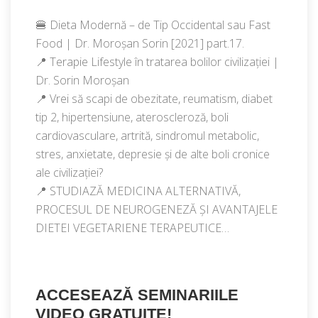
🍔 Dieta Modernă – de Tip Occidental sau Fast
Food | Dr. Moroșan Sorin [2021] part.17.
📍 Terapie Lifestyle în tratarea bolilor civilizației |
Dr. Sorin Moroșan
📍 Vrei să scapi de obezitate, reumatism, diabet
tip 2, hipertensiune, ateroscleroză, boli
cardiovasculare, artrită, sindromul metabolic,
stres, anxietate, depresie și de alte boli cronice
ale civilizației?
📍 STUDIAZĂ MEDICINA ALTERNATIVĂ,
PROCESUL DE NEUROGENEZĂ ȘI AVANTAJELE
DIETEI VEGETARIENE TERAPEUTICE…
ACCESEAZĂ SEMINARIILE
VIDEO GRATUITE!