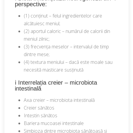
perspective:
(1) conținut – felul ingredientelor care
alcătuiesc meniul;
(2) aportul caloric – numărul de calorii din
meniul zilnic;
(3) frecvența meselor – intervalul de timp
dintre mese;
(4) textura meniului – dacă este moale sau
necesită masticare susținută
ℹ️ Interrelația creier – microbiota
intestinală
Axa creier – microbiota intestinală
Creier sănătos
Intestin sănătos
Bariera mucoasei intestinale
Simbioza dintre microbiota sănătoasă și