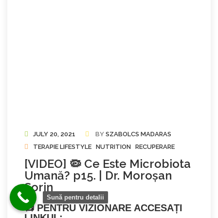
JULY 20, 2021
BY
SZABOLCS MADARAS
TERAPIE LIFESTYLE
NUTRITION
RECUPERARE
[VIDEO] 🦠 Ce Este Microbiota
Umană? p15. | Dr. Moroșan
Sorin
Sună pentru detalii
📺
PENTRU VIZIONARE ACCESAȚI
LINKUL: