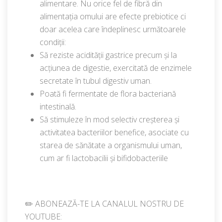
alimentare. Nu orice fel de fibră din
alimentația omului are efecte prebiotice ci
doar acelea care îndeplinesc următoarele
condiții:
Să reziste acidității gastrice precum și la
acțiunea de digestie, exercitată de enzimele
secretate în tubul digestiv uman.
Poată fi fermentate de flora bacteriană
intestinală.
Să stimuleze în mod selectiv creșterea și
activitatea bacteriilor benefice, asociate cu
starea de sănătate a organismului uman,
cum ar fi lactobacilii și bifidobacteriile
✏️ ABONEAZĂ-TE LA CANALUL NOSTRU DE
YOUTUBE: