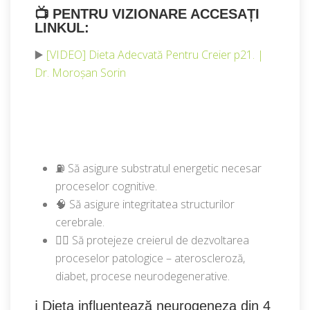
📺
PENTRU VIZIONARE ACCESAȚI
LINKUL:
▶️
[VIDEO] Dieta Adecvată Pentru Creier p21. |
Dr. Moroșan Sorin
⛽ Să asigure substratul energetic necesar
proceselor cognitive.
🧠 Să asigure integritatea structurilor
cerebrale.
👨‍⚕️ Să protejeze creierul de dezvoltarea
proceselor patologice – ateroscleroză,
diabet, procese neurodegenerative.
ℹ️ Dieta influențează neurogeneza din 4