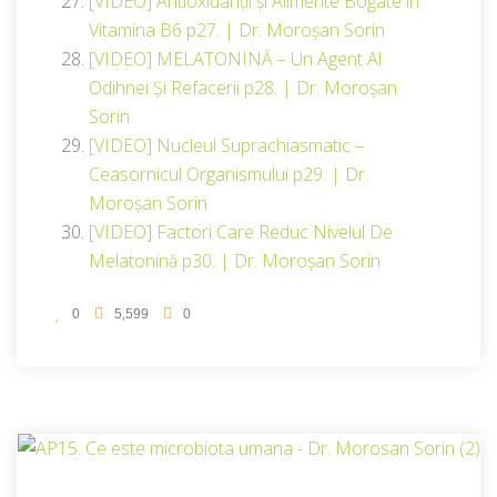
[VIDEO] Antioxidanții și Alimente Bogate în
Vitamina B6 p27. | Dr. Moroșan Sorin
[VIDEO] MELATONINĂ – Un Agent Al
Odihnei Și Refacerii p28. | Dr. Moroșan
Sorin
[VIDEO] Nucleul Suprachiasmatic –
Ceasornicul Organismului p29. | Dr.
Moroșan Sorin
[VIDEO] Factori Care Reduc Nivelul De
Melatonină p30. | Dr. Moroșan Sorin
0
5,599
0