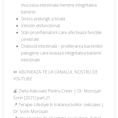
mucoasa intestinala menține integritatea
barierei.
Stress prelungit și boală
Intestin disfuncțional
Stări proinflamatorii care afectează funcțiile
cerebrale.
Disbioză intestinală – proliferarea bacteriilor
patogene care lezează integritatea barierei
intestinale.
✏️ ABONEAZĂ-TE LA CANALUL NOSTRU DE
YOUTUBE:
🍎 Dieta Adecvată Pentru Creier | Dr. Moroșan
Sorin [2021] part.21.
📍 Terapie Lifestyle în tratarea bolilor civilizației |
Dr. Sorin Moroșan