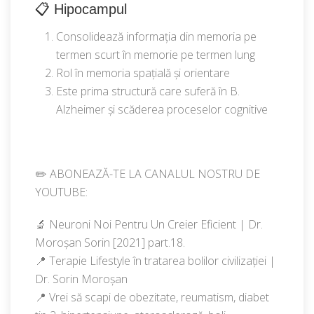
📋 Hipocampul
Consolidează informația din memoria pe
termen scurt în memorie pe termen lung
Rol în memoria spațială și orientare
Este prima structură care suferă în B.
Alzheimer și scăderea proceselor cognitive
✏️ ABONEAZĂ-TE LA CANALUL NOSTRU DE
YOUTUBE:
🔬 Neuroni Noi Pentru Un Creier Eficient | Dr.
Moroșan Sorin [2021] part.18.
📍 Terapie Lifestyle în tratarea bolilor civilizației |
Dr. Sorin Moroșan
📍 Vrei să scapi de obezitate, reumatism, diabet