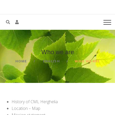
Who we
are
HOME
ENGLISH
WHO WE ARE
History of CML Herghelia
Location – Map