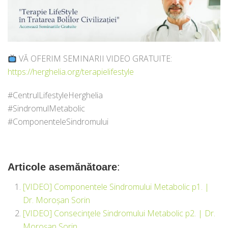
VĂ OFERIM SEMINARII VIDEO GRATUITE:
https://herghelia.org/terapielifestyle​
#CentrulLifestyleHerghelia
#SindromulMetabolic
#ComponenteleSindromului
Articole asemănătoare
:
[VIDEO] Componentele Sindromului Metabolic p1. |
Dr. Moroșan Sorin
[VIDEO] Consecinţele Sindromului Metabolic p2. | Dr.
Moroșan Sorin