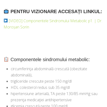
PENTRU VIZIONARE ACCESAȚI LINKUL:
[VIDEO] Componentele Sindromului Metabolic p1. | Dr.
Moroșan Sorin
Componentele sindromului metabolic:
circumferinţa abdominală crescută (obezitate
abdominală),
trigliceride crescute peste 150 mg/dl
HDL colesterol redus sub 35 mg/dl
hipertensiune arterială, TA peste 130/85 mmHg sau
prezenţa medicaţiei antihipertensive
glicemia crescută peste 100 mg/dl