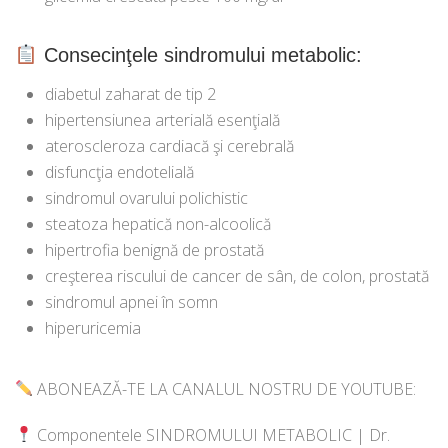
Consecinţele sindromului metabolic:
diabetul zaharat de tip 2
hipertensiunea arterială esenţială
ateroscleroza cardiacă şi cerebrală
disfuncţia endotelială
sindromul ovarului polichistic
steatoza hepatică non-alcoolică
hipertrofia benignă de prostată
creşterea riscului de cancer de sân, de colon, prostată
sindromul apnei în somn
hiperuricemia
ABONEAZĂ-TE LA CANALUL NOSTRU DE YOUTUBE:
Componentele SINDROMULUI METABOLIC | Dr.