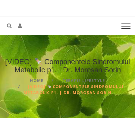
[VIDEO]
Componentele Sindromului
Metabolic p1. | Dr. Moroșan
Sorin
HOME
TERAPIE LIFESTYLE
[VIDEO]
COMPONENTELE SINDROMULUI
METABOLIC P1. | DR. MOROȘAN SORIN