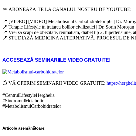
✏️ ABONEAZĂ-TE LA CANALUL NOSTRU DE YOUTUBE:
📍 [VIDEO] [VIDEO] Metabolismul Carbohidratelor p6. | Dr. Mo
📍 Terapie Lifestyle în tratarea bolilor civilizației | Dr. Sorin Moroșan
📍 Vrei să scapi de obezitate, reumatism, diabet tip 2, hipertensiune, ate
📍 STUDIAZĂ MEDICINA ALTERNATIVĂ, PROCESUL DE 
ACCESEAZĂ SEMINARIILE VIDEO GRATUITE!
📺 VĂ OFERIM SEMINARII VIDEO GRATUITE:
https://herghelia
#CentrulLifestyleHerghelia
#SindromulMetabolic
#MetabolismulCarbohidratelor
Articole asemănătoare
: