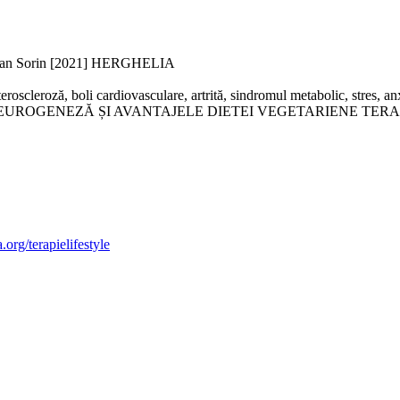
roșan Sorin [2021] HERGHELIA
roscleroză, boli cardiovasculare, artrită, sindromul metabolic, stres, anxi
NEUROGENEZĂ ȘI AVANTAJELE DIETEI VEGETARIENE TER
.org/terapielifestyle​