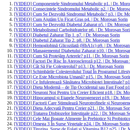
[VIDEO] Componentele Sindromului Metabolic p1. | Dr. Moro
[VIDEO] Consecinţele Sindromului Metabolic p2. | Dr. Moroș
[VIDEO] Cum Se Dezvoltă Sindromul Metabolic? p3. | Dr. Mo
[VIDEO] Cum Ajutăm Un Ficat Gras p4. | Dr. Moroșan Sorin
[VIDEO] Cum Se Dezvoltă Diabetul Zaharat p5. | Dr. Moroșan
[VIDEO] Metabolismul Carbohidratelor p6. | Dr. Moroșan Sor
[VIDEO] Diabetul Zaharat Tip 1. p7. | Dr. Moroșan Sorin
[VIDEO] Diabetul Zaharat Tip 2. p8. | Dr. Moroșan Sorin
[VIDEO] Hemoglobină Glicozilată (HbA1c) p9. | Dr. Moroșan
[VIDEO] Managementul Diabetului Zaharat p10. | Dr. Moroșa
[VIDEO] Cum Să Protejăm Arterele? p11. | Dr. Moroșan Sorin
[VIDEO] Factori De Risc În Ateroscleroză p12. | Dr. Moroșan 
[VIDEO] Cât Să Fie Colesterolul? p13. | Dr. Moroșan Sorin
[VIDEO] Schimbările Colesterolului Total În Programul Lifesty
[VIDEO] Ce Este Microbiota Umană? p15. | Dr. Moroșan Sori
[VIDEO] Ce Infulențează Sănătatea Microbiotei Intestinale? p1
[VIDEO] Dieta Modernă – de Tip Occidental sau Fast Food p17
[VIDEO] Neuroni Noi Pentru Un Creier Eficient p18. | Dr. Mo
[VIDEO] Hipocampul și Etapele Neurogenezei p19. | Dr. Moro
[VIDEO] Factorii Care Stimulează Neurotrofinele și Neurogene
[VIDEO] Dieta Adecvată Pentru Creier p21. | Dr. Moroșan Sor
[VIDEO] Tratarea Disbiozelor Intestinale p22. | Dr. Moroșan S
[VIDEO] Cele Mai Bogate Alimente În Prebiotice Și Probiotice
[VIDEO] Omega 3 În Surse Vegetale p24. | Dr. Moroșan Sorin
[VIDEO] Tirozina, Surse de Folați și Vitamina B12 p25. | Dr.