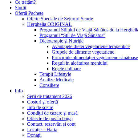
Ce tratăm?
Studii
Ofertă Pachete
Oferte Speciale de Sejururi Scurte
Herghelia ORIGINAL
Programul Stilului de Viață Sănătos de la Hergheli
Programul “Stil de Viață Sănătos”
Dietoterapie şi Nutriţie
Avantajele dietei vegetariene terapeutice
Grupele de alimente vegetariene
Principiile alimentaţiei vegetariene sănătoase
Reguli în alcătuirea meniului
Reţete culinare
Terapii Lifestyle
Analize Medicale
Consiliere
Info
Serii de tratament 2026
Costuri şi ofertă
Info de sosire
Condiţii de cazare şi masă
Obiecte de pus în bagaj
Contact, rezervări și cont
Locaţie – Harta
Donaţii