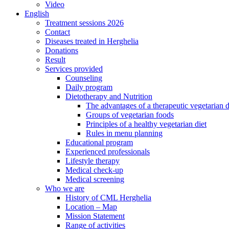
Video
English
Treatment sessions 2026
Contact
Diseases treated in Herghelia
Donations
Result
Services provided
Counseling
Daily program
Dietotherapy and Nutrition
The advantages of a therapeutic vegetarian d
Groups of vegetarian foods
Principles of a healthy vegetarian diet
Rules in menu planning
Educational program
Experienced professionals
Lifestyle therapy
Medical check-up
Medical screening
Who we are
History of CML Herghelia
Location – Map
Mission Statement
Range of activities