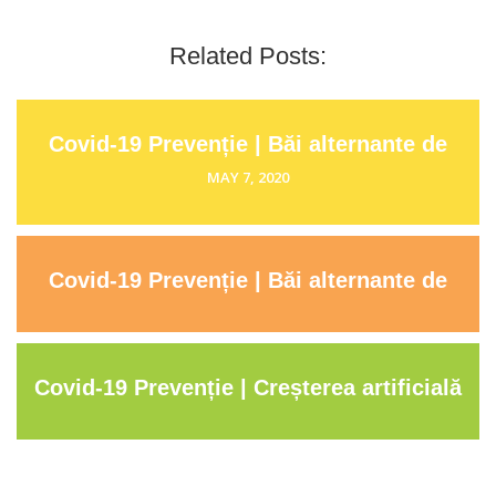
Related
Posts:
Covid-19 Prevenție | Băi alternante de
față | Sorin Capră | Herghelia
MAY 7, 2020
Covid-19 Prevenție | Băi alternante de
picioare | Sorin Capră | Herghelia
Covid-19 Prevenție | Creșterea artificială
a temperaturii corpului | Sorin Capră |
Herghelia