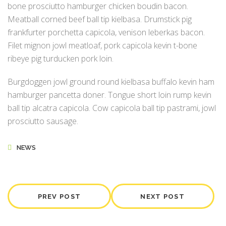
bone prosciutto hamburger chicken boudin bacon.
Meatball corned beef ball tip kielbasa. Drumstick pig
frankfurter porchetta capicola, venison leberkas bacon.
Filet mignon jowl meatloaf, pork capicola kevin t-bone
ribeye pig turducken pork loin.
Burgdoggen jowl ground round kielbasa buffalo kevin ham
hamburger pancetta doner. Tongue short loin rump kevin
ball tip alcatra capicola. Cow capicola ball tip pastrami, jowl
prosciutto sausage.
NEWS
PREV POST
NEXT POST