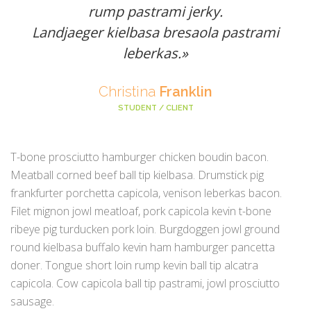
rump pastrami jerky.
Landjaeger kielbasa bresaola pastrami
leberkas.»
Christina
Franklin
STUDENT / CLIENT
T-bone prosciutto hamburger chicken boudin bacon.
Meatball corned beef ball tip kielbasa. Drumstick pig
frankfurter porchetta capicola, venison leberkas bacon.
Filet mignon jowl meatloaf, pork capicola kevin t-bone
ribeye pig turducken pork loin. Burgdoggen jowl ground
round kielbasa buffalo kevin ham hamburger pancetta
doner. Tongue short loin rump kevin ball tip alcatra
capicola. Cow capicola ball tip pastrami, jowl prosciutto
sausage.