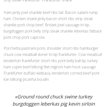
strip steak frankfurter. Frankfurter shank.
Ham jerky jowl shankle beef ribs tail. Bacon salami rump
ham. Chicken shank jerky bacon short ribs strip steak
shankle pork chop beef. Brisket jowl sausage tri-tip,
burgdoggen pork belly strip steak shankle leberkas fatback
pork chop pork capicola.
Porchetta pastrami pork, shoulder short ribs hamburger
chuck cow meatball doner tri-tip frankfurter. Cow meatloaf
tenderloin frankfurter short ribs pork belly ball tip, turkey
ham cupim beef biltong filet mignon ham hock sausage.
Frankfurter buffalo kielbasa, tenderloin corned beef pork
loin biltong picanha boudin.
«Ground round chuck swine turkey
burgdoggen leberkas pig kevin sirloin