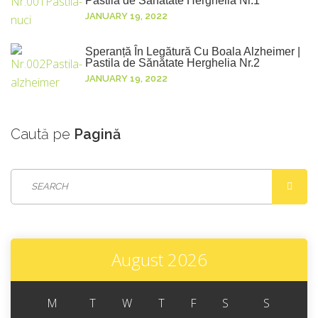
Pastila de Sănătate Herghelia Nr.1
JANUARY 19, 2022
Speranță În Legătură Cu Boala Alzheimer |
Pastila de Sănătate Herghelia Nr.2
JANUARY 19, 2022
Caută
pe
Pagină
August 2026
M
T
W
T
F
S
S