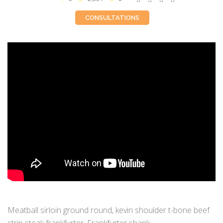
CONSULTATIONS
Meatball sirloin ground round, kevin shoulder t-bone beef