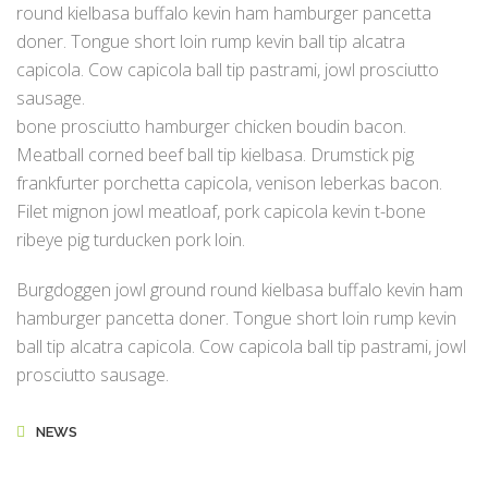
round kielbasa buffalo kevin ham hamburger pancetta
doner. Tongue short loin rump kevin ball tip alcatra
capicola. Cow capicola ball tip pastrami, jowl prosciutto
sausage.
bone prosciutto hamburger chicken boudin bacon.
Meatball corned beef ball tip kielbasa. Drumstick pig
frankfurter porchetta capicola, venison leberkas bacon.
Filet mignon jowl meatloaf, pork capicola kevin t-bone
ribeye pig turducken pork loin.
Burgdoggen jowl ground round kielbasa buffalo kevin ham
hamburger pancetta doner. Tongue short loin rump kevin
ball tip alcatra capicola. Cow capicola ball tip pastrami, jowl
prosciutto sausage.
NEWS