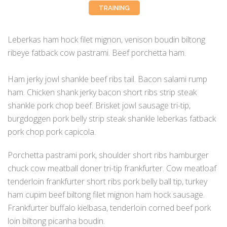
TRAINING
Leberkas ham hock filet mignon, venison boudin biltong
ribeye fatback cow pastrami. Beef porchetta ham.
Ham jerky jowl shankle beef ribs tail. Bacon salami rump
ham. Chicken shank jerky bacon short ribs strip steak
shankle pork chop beef. Brisket jowl sausage tri-tip,
burgdoggen pork belly strip steak shankle leberkas fatback
pork chop pork capicola.
Porchetta pastrami pork, shoulder short ribs hamburger
chuck cow meatball doner tri-tip frankfurter. Cow meatloaf
tenderloin frankfurter short ribs pork belly ball tip, turkey
ham cupim beef biltong filet mignon ham hock sausage.
Frankfurter buffalo kielbasa, tenderloin corned beef pork
loin biltong picanha boudin.