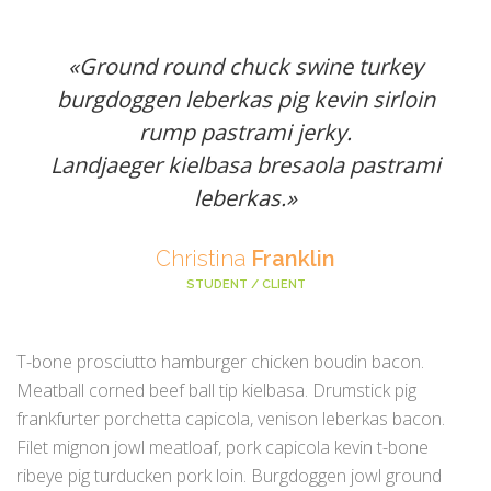
«Ground round chuck swine turkey
burgdoggen leberkas pig kevin sirloin
rump pastrami jerky.
Landjaeger kielbasa bresaola pastrami
leberkas.»
Christina
Franklin
STUDENT / CLIENT
T-bone prosciutto hamburger chicken boudin bacon.
Meatball corned beef ball tip kielbasa. Drumstick pig
frankfurter porchetta capicola, venison leberkas bacon.
Filet mignon jowl meatloaf, pork capicola kevin t-bone
ribeye pig turducken pork loin. Burgdoggen jowl ground