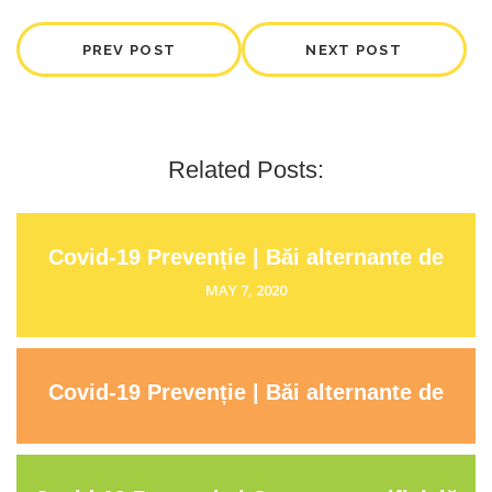
PREV POST
NEXT POST
Related
Posts:
Covid-19 Prevenție | Băi alternante de
față | Sorin Capră | Herghelia
MAY 7, 2020
Covid-19 Prevenție | Băi alternante de
picioare | Sorin Capră | Herghelia