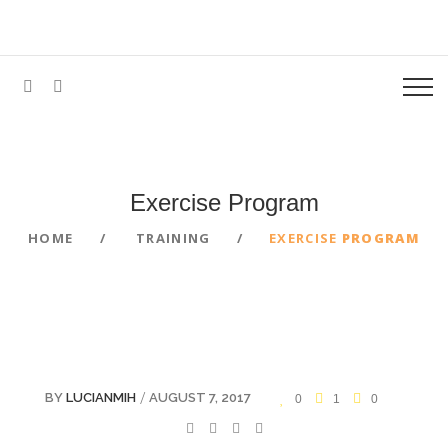
Exercise Program
HOME
TRAINING
EXERCISE
PROGRAM
/
BY
LUCIANMIH
AUGUST 7, 2017
0
1
0