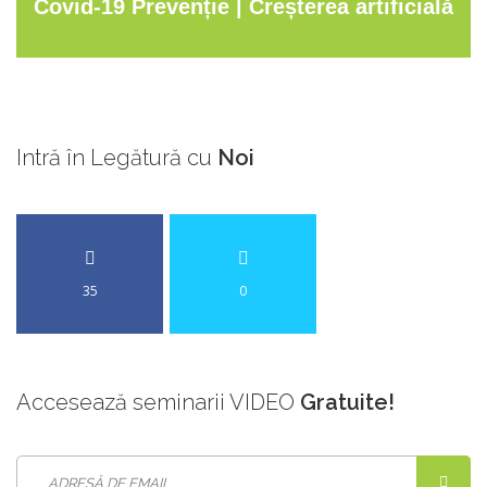
Covid-19 Prevenție | Creșterea artificială
a temperaturii corpului | Sorin Capră |
Herghelia
Intră
în Legătură cu
Noi
35
0
Accesează
seminarii VIDEO
Gratuite!