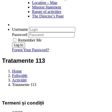
Location – Map
Mission Statement
Range of activities
The Director`s Page
Username
Password
Remember Me
Forgot Your Password?
Tratamente 113
Home
Fullwidth
Activități
Tratamente 113
Termeni
și
condiții