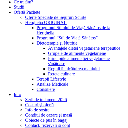
Ce tratăm?
Studii
Ofertă Pachete
Oferte Speciale de Sejururi Scurte
Herghelia ORIGINAL
Programul Stilului de Viață Sănătos de la
Herghelia
Programul “Stil de Viață Sănătos”
Dietoterapie şi Nutriţie
Avantajele dietei vegetariene terapeutice
Grupele de alimente vegetariene
Principiile alimentaţiei vegetariene
sănătoase
Reguli în alcătuirea meniului
Reţete culinare
Terapii Lifestyle
Analize Medicale
Consiliere
Info
Serii de tratament 2026
Costuri şi ofertă
Info de sosire
Condiţii de cazare şi masă
Obiecte de pus în bagaj
Contact, rezervări și cont