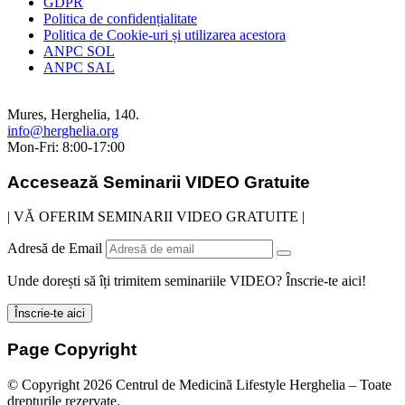
GDPR
Politica de confidențialitate
Politica de Cookie-uri și utilizarea acestora
ANPC SOL
ANPC SAL
Mures, Herghelia, 140.
info@herghelia.org
Mon-Fri: 8:00-17:00
Accesează
Seminarii VIDEO
Gratuite
| VĂ OFERIM SEMINARII VIDEO GRATUITE |
Adresă de Email
Unde dorești să îți trimitem seminariile VIDEO? Înscrie-te aici!
Page Copyright
© Copyright 2026 Centrul de Medicină Lifestyle Herghelia – Toate
drepturile rezervate.