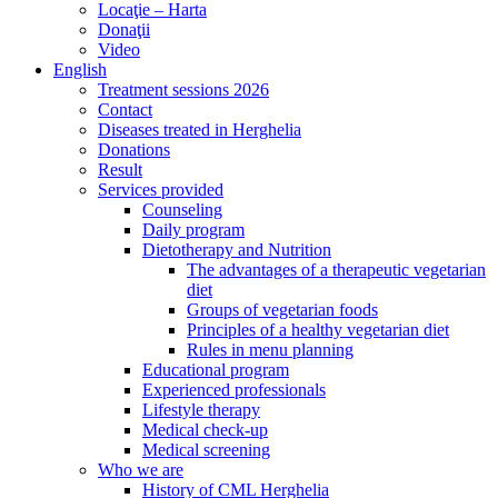
Locaţie – Harta
Donaţii
Video
English
Treatment sessions 2026
Contact
Diseases treated in Herghelia
Donations
Result
Services provided
Counseling
Daily program
Dietotherapy and Nutrition
The advantages of a therapeutic vegetarian
diet
Groups of vegetarian foods
Principles of a healthy vegetarian diet
Rules in menu planning
Educational program
Experienced professionals
Lifestyle therapy
Medical check-up
Medical screening
Who we are
History of CML Herghelia