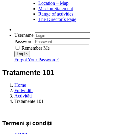
Location – Map
Mission Statement
Range of activities
The Director`s Page
Username
Password
Remember Me
Forgot Your Password?
Tratamente 101
Home
Fullwidth
Activități
Tratamente 101
Termeni
și
condiții