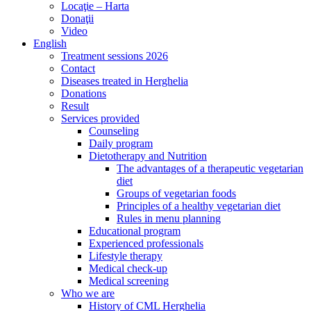
Locaţie – Harta
Donaţii
Video
English
Treatment sessions 2026
Contact
Diseases treated in Herghelia
Donations
Result
Services provided
Counseling
Daily program
Dietotherapy and Nutrition
The advantages of a therapeutic vegetarian
diet
Groups of vegetarian foods
Principles of a healthy vegetarian diet
Rules in menu planning
Educational program
Experienced professionals
Lifestyle therapy
Medical check-up
Medical screening
Who we are
History of CML Herghelia