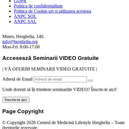
GDPR
Politica de confidențialitate
Politica de Cookie-uri și utilizarea acestora
ANPC SOL
ANPC SAL
Mures, Herghelia, 140.
info@herghelia.org
Mon-Fri: 8:00-17:00
Accesează
Seminarii VIDEO
Gratuite
| VĂ OFERIM SEMINARII VIDEO GRATUITE |
Adresă de Email
Unde dorești să îți trimitem seminariile VIDEO? Înscrie-te aici!
Page Copyright
© Copyright 2026 Centrul de Medicină Lifestyle Herghelia – Toate
drepturile rezervate.