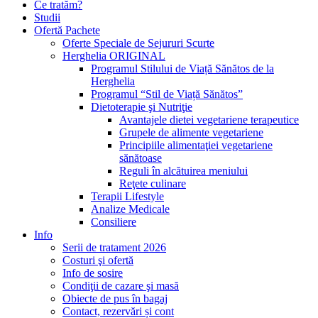
Ce tratăm?
Studii
Ofertă Pachete
Oferte Speciale de Sejururi Scurte
Herghelia ORIGINAL
Programul Stilului de Viață Sănătos de la
Herghelia
Programul “Stil de Viață Sănătos”
Dietoterapie şi Nutriţie
Avantajele dietei vegetariene terapeutice
Grupele de alimente vegetariene
Principiile alimentaţiei vegetariene
sănătoase
Reguli în alcătuirea meniului
Reţete culinare
Terapii Lifestyle
Analize Medicale
Consiliere
Info
Serii de tratament 2026
Costuri şi ofertă
Info de sosire
Condiţii de cazare şi masă
Obiecte de pus în bagaj
Contact, rezervări și cont