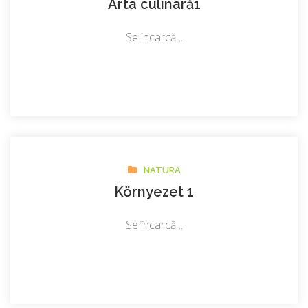
Arta culinară1
Se încarcă ..
NATURA
Környezet 1
Se încarcă ..