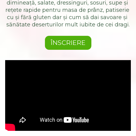
dimineață, salate, dressinguri, sosuri, supe și 
rețete rapide pentru masa de prânz, patiserie 
cu și fără gluten dar și cum să dai savoare și 
sănătate deserturilor mult iubite de cei dragi.
ÎNSCRIERE