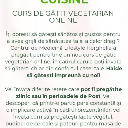
CURS DE GĂTIT VEGETARIAN 
ONLINE
Îți dorești să gătești sănătos și gustos pentru 
a avea grijă de sănătatea ta și a celor dragi? 
Centrul de Medicină Lifestyle Herghelia
 a 
pregătit pentru tine un nou curs de gătit 
vegetarian online, în cadrul căruia poți învăța 
să gătești chiar din confortul casei tale. 
Haide 
să gătești împreună cu noi!
Vei învăța diferite rețete care 
pot fi pregătite 
zilnic sau în perioadele de Post
. Vei 
descoperi că printr-o participare constantă și 
o implicare activă în cadrul prezentărilor, vei 
învăța cum să pregătești lapte vegetal, 
budinci de cereale și pateuri pentru masa de 