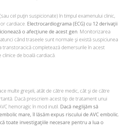
sau cel puţin suspicionate) în timpul examenului clinic,
ilor cardiace.
Electrocardiograma (ECG) cu 12 derivaţii
spicionează o afecţiune de acest gen
. Monitorizarea
atunci când traseele sunt normale şi există suspiciunea
fia transtoracică completează demersurile în acest
 clinice de boală cardiacă.
ce multe greşeli, atât de către medic, cât şi de către
ortantă. Dacă prescriem acest tip de tratament unui
 AVC hemoragic în mod inutil.
Dacă neglijăm să
embolic mare, îl lăsăm expus riscului de AVC embolic.
că toate investigaţiile necesare pentru a lua o