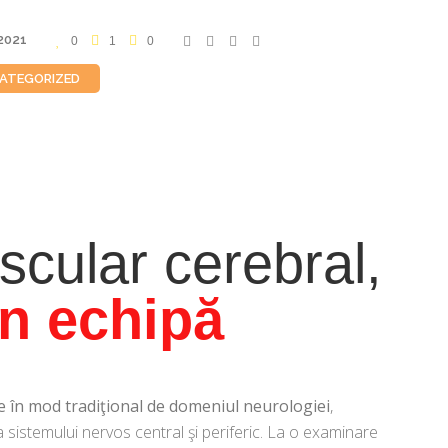
2021
0
1
0
ATEGORIZED
scular cerebral,
în echipă
ne în mod tradiţional de domeniul neurologiei
,
sistemului nervos central şi periferic. La o examinare