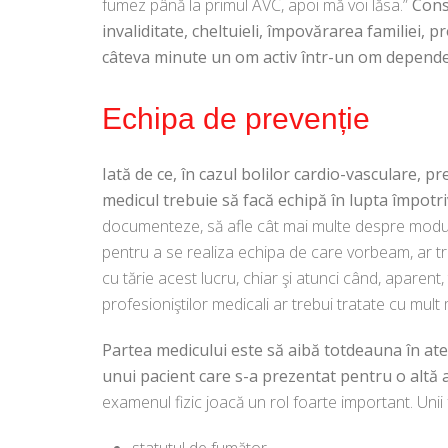
fumez până la primul AVC, apoi mă voi lăsa.”
Cons
invaliditate, cheltuieli, împovărarea familiei,
câteva minute un om activ într-un om dependent
Echipa de prevenție
Iată de ce, în cazul bolilor cardio-vasculare, p
medicul trebuie să facă echipă în lupta împotriv
documenteze, să afle cât mai multe despre mod
pentru a se realiza echipa de care vorbeam, ar t
cu tărie acest lucru, chiar şi atunci când, aparent,
profesioniştilor medicali ar trebui tratate cu mult
Partea medicului este să aibă totdeauna în aten
unui pacient care s-a prezentat pentru o altă 
examenul fizic joacă un rol foarte important. Unii f
statutul de fumător