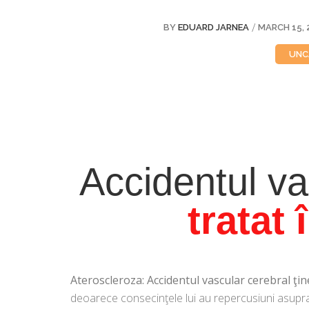
/
BY
EDUARD JARNEA
MARCH 15, 
UNC
Accidentul va
tratat 
Ateroscleroza: Accidentul vascular cerebral ţi
deoarece consecinţele lui au repercusiuni asupra 