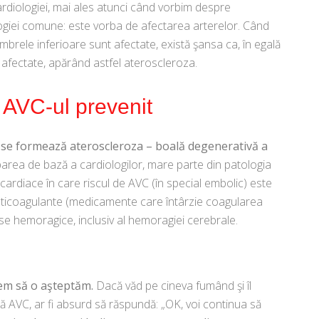
rdiologiei, mai ales atunci când vorbim despre
ologiei comune: este vorba de afectarea arterelor. Când
embrele inferioare sunt afectate, există şansa ca, în egală
e afectate, apărând astfel ateroscleroza.
 AVC-ul prevenit
e se formează ateroscleroza – boală degenerativă a
rea de bază a cardiologilor, mare parte din patologia
cardiace în care riscul de AVC (în special embolic) este
 anticoagulante (medicamente care întârzie coagularea
rse hemoragice, inclusiv al hemoragiei cerebrale.
em să o aşteptăm.
Dacă văd pe cineva fumând şi îl
acă AVC, ar fi absurd să răspundă: „OK, voi continua să