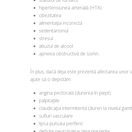
hipertensiunea arterială (HTA)
obezitatea
alimentaţia incorectă
sedentarismul
stresul
abuzul de alcool
apneea obstructivă de somn.
În plus, dacă deja este prezentă afectarea unor v
ajute să o depistăm:
angina pectorală (durerea în piept)
palpitaţiile
claudicaţia intermitentă (dureri la nivelul ga
sufluri vasculare
lipsa pulsului periferic
deficite neurologice deja prezente.