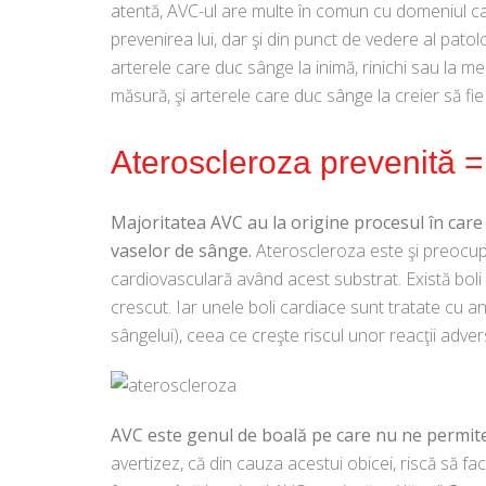
atentă, AVC-ul are multe în comun cu domeniul ca
prevenirea lui, dar şi din punct de vedere al pat
arterele care duc sânge la inimă, rinichi sau la m
măsură, şi arterele care duc sânge la creier să fi
Ateroscleroza prevenită =
Majoritatea AVC au la origine procesul în car
vaselor de sânge.
Ateroscleroza este şi preocupa
cardiovasculară având acest substrat. Există boli 
crescut. Iar unele boli cardiace sunt tratate cu
sângelui), ceea ce creşte riscul unor reacţii adve
AVC este genul de boală pe care nu ne permit
avertizez, că din cauza acestui obicei, riscă să f