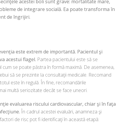
ecinţele acestei boli sunt grave: mortalitate mare,
 probleme de integrare socială. Ea poate transforma în
 de îngrijiri.
revenţia este extrem de importantă. Pacientul şi
a acestui flagel.
Partea pacientului este să se
ul cum se poate păstra în formă maximă. De asemenea,
rebui să se prezinte la consultaţii medicale. Recomand
 totul este în regulă. În fine, recomandările
 mai multă seriozitate decât se face uneori.
ţie evaluarea riscului cardiovascular, chiar şi în faţa
afecţiune.
În cadrul acestei evaluări, anamneza şi
actori de risc pot fi identificaţi în această etapă: