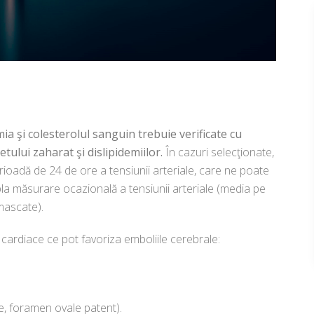
mia şi colesterolul sanguin trebuie verificate cu
tului zaharat şi dislipidemiilor.
În cazuri selecţionate,
adă de 24 de ore a tensiunii arteriale, care ne poate
a măsurare ocazională a tensiunii arteriale (media pe
mascate).
cardiace ce pot favoriza emboliile cerebrale:
e, foramen ovale patent).