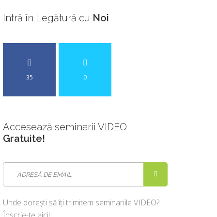
Intră
în Legătură cu
Noi
35
0
Accesează
seminarii VIDEO
Gratuite!
Unde dorești să îți trimitem seminariile VIDEO?
Înscrie-te aici!