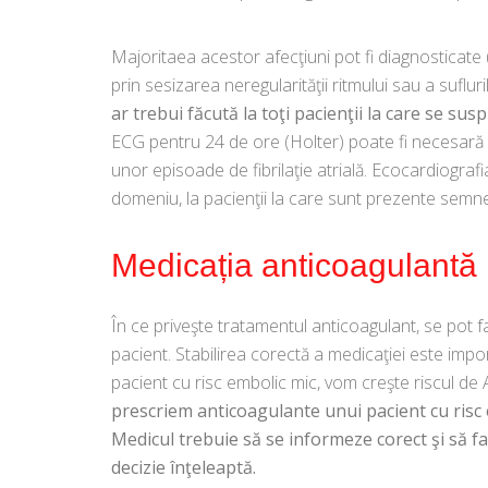
Majoritaea acestor afecţiuni pot fi diagnosticate (
prin sesizarea neregularităţii ritmului sau a suflur
ar trebui făcută la toţi pacienţii la care se su
ECG pentru 24 de ore (Holter) poate fi necesară 
unor episoade de fibrilaţie atrială. Ecocardiogra
domeniu, la pacienţii la care sunt prezente semne
Medicația anticoagulantă
În ce priveşte tratamentul anticoagulant, se pot fa
pacient. Stabilirea corectă a medicaţiei este imp
pacient cu risc embolic mic, vom creşte riscul de
prescriem anticoagulante unui pacient cu risc 
Medicul trebuie să se informeze corect şi să fa
decizie înţeleaptă.