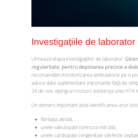
Investigațiile de laborator
Urmează etapa investigaţiilor de laborator.
Glice
regularitate, pentru depistarea precoce a diabe
recomandăm monitorizarea ambulatorie pe o perio
aduce date suplimentare importante faţă de simpl
24 de ore, diping-ul nocturn, existenţa unei HTA 
Un demers important este identificarea unor boli 
fibrilaţia atrială,
unele valvulopatii (stenoza mitrală),
unele cardiopatii congenitale (defecte septal